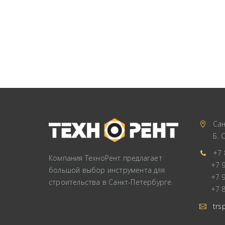
Сан
Б. 
+7 
Компания ТехноРент предлагает
+7 
большой выбор инструмента для
+7 
строительства в Санкт-Петербурге.
+7 
trs