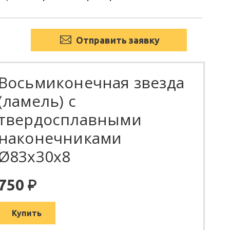
Отправить заявку
Восьмиконечная звезда
(ламель) с
твердосплавными
наконечниками
Ø83х30х8
:
750
Купить