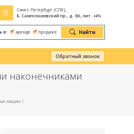
Санкт-Петербург (СПб),
Б. Сампсониевский пр., д. 60, лит. «И»
ь в:
аренде
продаже
Найти
Обратный звонок
ми наконечниками
ных машин