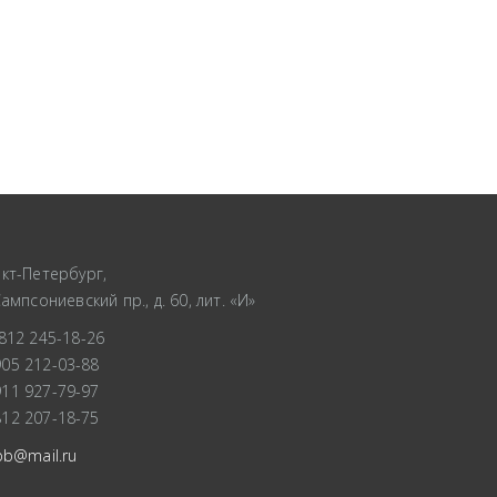
кт-Петербург,
Сампсониевский пр., д. 60, лит. «И»
812 245-18-26
905 212-03-88
911 927-79-97
812 207-18-75
pb@mail.ru