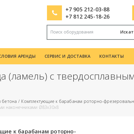
+7 905 212-03-88
+7 812 245-18-26
Искат
СЛОВИЯ АРЕНДЫ
СЕРВИС И ДОСТАВКА
КОНТАКТЫ
а (ламель) с твердосплавны
и бетона
Комплектующие к барабанам роторно-фрезероваль
ыми наконечниками Ø83х30х8
ющие к барабанам роторно-