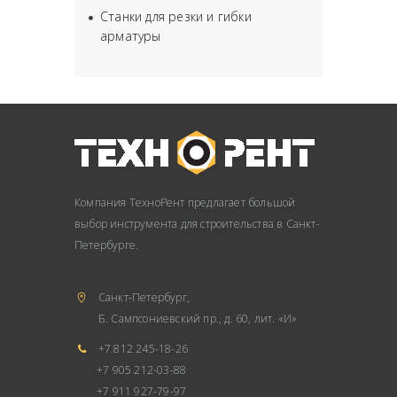
Станки для резки и гибки
арматуры
Компания ТехноРент предлагает большой
выбор инструмента для строительства в Санкт-
Петербурге.
Санкт-Петербург,
Б. Сампсониевский пр., д. 60, лит. «И»
+7 812 245-18-26
+7 905 212-03-88
+7 911 927-79-97