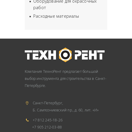
Оборудование для окрасочных
работ
Расходные материалы
Компания ТехноРент предлагает большой
выбор инструмента для строительства в Санкт-
Петербурге.
Санкт-Петербург,
Б. Сампсониевский пр., д. 60, лит. «И»
+7 812 245-18-26
+7 905 212-03-88