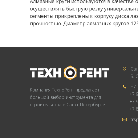
Алмазные круги используются в качестве 
осуществлять быструю резку универсальн
сегменты прикреплены к корпусу диска ла
прочностью. Диаметр алмазных кругов 125, 
Сан
Б. 
+7 
Компания ТехноРент предлагает
+7 
большой выбор инструмента для
+7 
строительства в Санкт-Петербурге.
+7 
trs