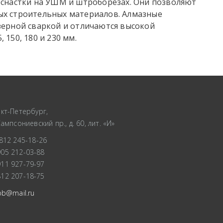
оснастки на УШМ и штроборезах. Они позволяют
ых строительных материалов. Алмазные
зерной сваркой и отличаются высокой
150, 180 и 230 мм.
кт-Петербург,
Сампсониевский пр., д. 60, лит. «И»
812 245-18-26
905 212-03-88
911 927-79-97
812 207-18-75
pb@mail.ru