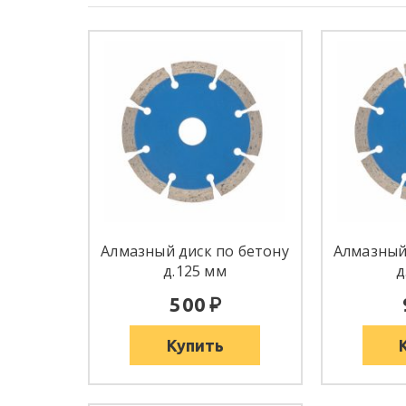
Алмазный диск по бетону
Алмазный
д.125 мм
д
:
500
Купить