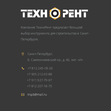
Компания ТехноРент предлагает большой
выбор инструмента для строительства в Санкт-
Петербурге.
Санкт-Петербург,
Б. Сампсониевский пр., д. 60, лит. «И»
+7 812 245-18-26
+7 905 212-03-88
+7 911 927-79-97
+7 812 207-18-75
trspb@mail.ru