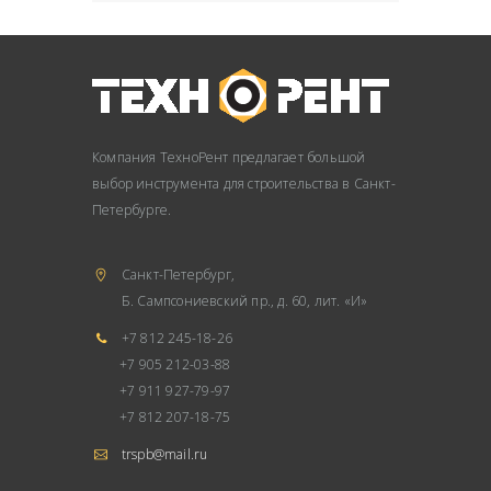
Компания ТехноРент предлагает большой
выбор инструмента для строительства в Санкт-
Петербурге.
Санкт-Петербург,
Б. Сампсониевский пр., д. 60, лит. «И»
+7 812 245-18-26
+7 905 212-03-88
+7 911 927-79-97
+7 812 207-18-75
trspb@mail.ru