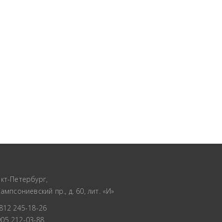
кт-Петербург,
Сампсониевский пр., д. 60, лит. «И»
812 245-18-26
905 212-03-88