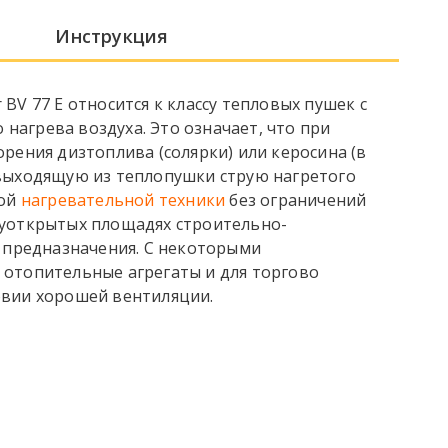
Инструкция
BV 77 E относится к классу тепловых пушек с
агрева воздуха. Это означает, что при
рения дизтоплива (солярки) или керосина (в
выходящую из теплопушки струю нагретого
ной
нагревательной техники
без ограничений
луоткрытых площадях строительно-
о предназначения. С некоторыми
отопительные агрегаты и для торгово
овии хорошей вентиляции.