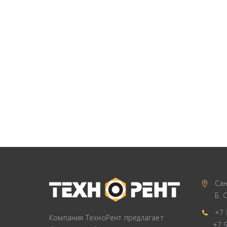
Сан
Б. 
+7 
Компания ТехноРент предлагает
+7 